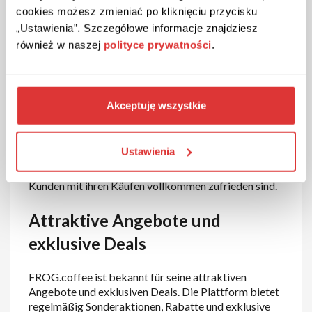
beantworten und Unterstützung zu bieten, sodass
cookies możesz zmieniać po kliknięciu przycisku
jeder Einkauf reibungslos verläuft.
„Ustawienia”. Szczegółowe informacje znajdziesz
również w naszej
polityce prywatności
.
Schnelle Lieferung und flexible
Rückgabe
Akceptuję wszystkie
FROG.coffee bietet schnelle und zuverlässige
Lieferoptionen, damit die Kunden ihre Einkäufe so
schnell wie möglich erhalten. Darüber hinaus bietet
Ustawienia
das Unternehmen flexible Rückgabe- und
Umtauschrichtlinien, um sicherzustellen, dass die
Kunden mit ihren Käufen vollkommen zufrieden sind.
Attraktive Angebote und
exklusive Deals
FROG.coffee ist bekannt für seine attraktiven
Angebote und exklusiven Deals. Die Plattform bietet
regelmäßig Sonderaktionen, Rabatte und exklusive