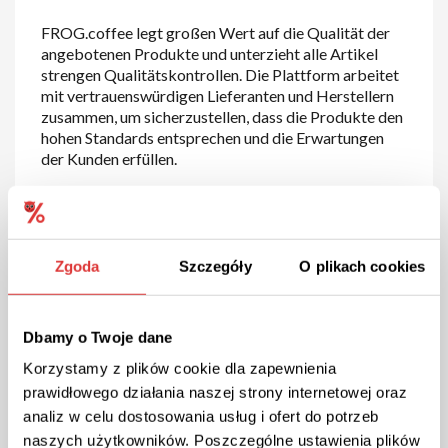
FROG.coffee legt großen Wert auf die Qualität der
angebotenen Produkte und unterzieht alle Artikel
strengen Qualitätskontrollen. Die Plattform arbeitet
mit vertrauenswürdigen Lieferanten und Herstellern
zusammen, um sicherzustellen, dass die Produkte den
hohen Standards entsprechen und die Erwartungen
der Kunden erfüllen.
Benutzerfreundliche Website
und exzellenter Kundenservice
Zgoda
Szczegóły
O plikach cookies
Die Website von FROG.coffee ist benutzerfreundlich
gestaltet und ermöglicht es den Kunden, bequem
durch das umfangreiche Sortiment zu stöbern und die
Dbamy o Twoje dane
gewünschten Produkte zu bestellen. Intuitive
Korzystamy z plików cookie dla zapewnienia
Suchfunktionen, Filtermöglichkeiten und detaillierte
prawidłowego działania naszej strony internetowej oraz
Produktbeschreibungen unterstützen die Kunden bei
ihrer Auswahl. Der Kundenservice von FROG.coffee
analiz w celu dostosowania usług i ofert do potrzeb
steht jederzeit zur Verfügung, um Fragen zu
naszych użytkowników. Poszczególne ustawienia plików