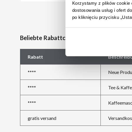
Korzystamy z plików cookie d
dostosowania usług i ofert 
po kliknięciu przycisku „Us
Beliebte Rabattcodes bei Kaffee24
Rabatt
Beschreib
****
Neue Produ
****
Tee & Kaffe
****
Kaffeemasc
gratis versand
Versandkost