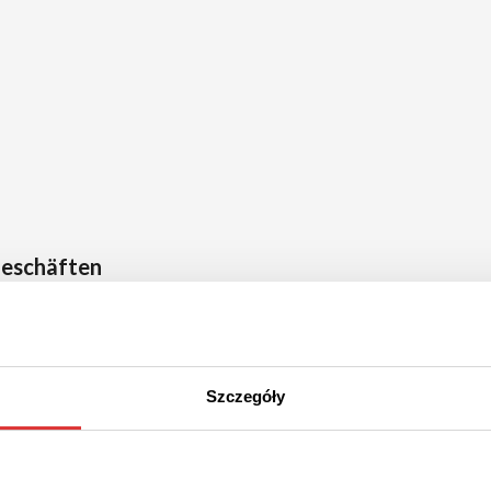
Geschäften
BODYLAB
EMPORGY
Szczegóły
HelloFresh
Utry.me
K-fee
Coffee Friend