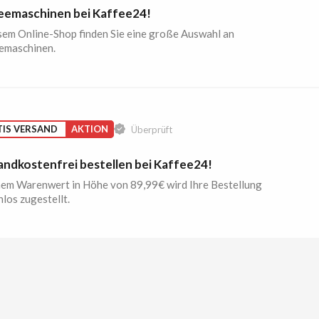
eemaschinen bei Kaffee24!
esem Online-Shop finden Sie eine große Auswahl an
emaschinen.
IS VERSAND
AKTION
Überprüft
andkostenfrei bestellen bei Kaffee24!
nem Warenwert in Höhe von 89,99€ wird Ihre Bestellung
los zugestellt.