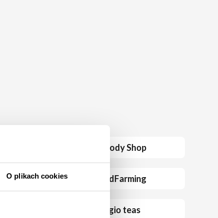
The Body Shop
O plikach cookies
CrowdFarming
adagio teas