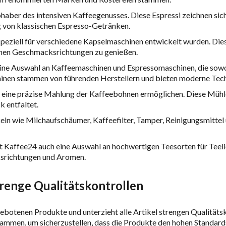
aber des intensiven Kaffeegenusses. Diese Espressi zeichnen si
ng von klassischen Espresso-Getränken.
peziell für verschiedene Kapselmaschinen entwickelt wurden. Dies
enen Geschmacksrichtungen zu genießen.
ine Auswahl an Kaffeemaschinen und Espressomaschinen, die sowo
chinen stammen von führenden Herstellern und bieten moderne Tec
eine präzise Mahlung der Kaffeebohnen ermöglichen. Diese Mühlen
 entfaltet.
eln wie Milchaufschäumer, Kaffeefilter, Tamper, Reinigungsmittel 
tet Kaffee24 auch eine Auswahl an hochwertigen Teesorten für Te
ksrichtungen und Aromen.
renge Qualitätskontrollen
ebotenen Produkte und unterzieht alle Artikel strengen Qualitätsk
sammen, um sicherzustellen, dass die Produkte den hohen Standar