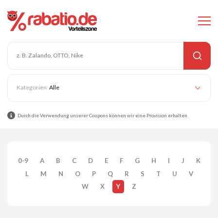
Alle
Durch die Verwendung unserer Coupons können wir eine Provision erhalten.
0-9
A
B
C
D
E
F
G
H
I
J
K
L
M
N
O
P
Q
R
S
T
U
V
W
X
Y
Z