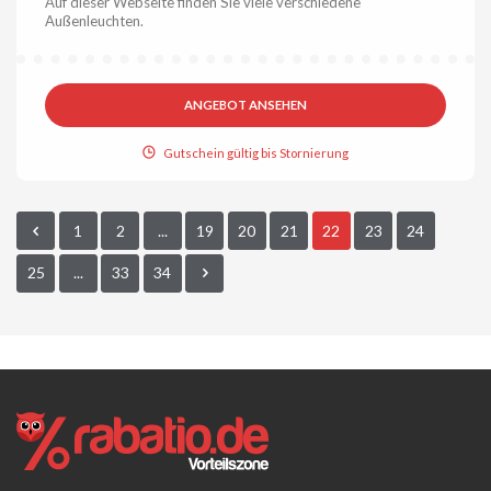
Auf dieser Webseite finden Sie viele verschiedene
Außenleuchten.
ANGEBOT ANSEHEN
Gutschein gültig bis Stornierung
1
2
...
19
20
21
22
23
24
25
...
33
34