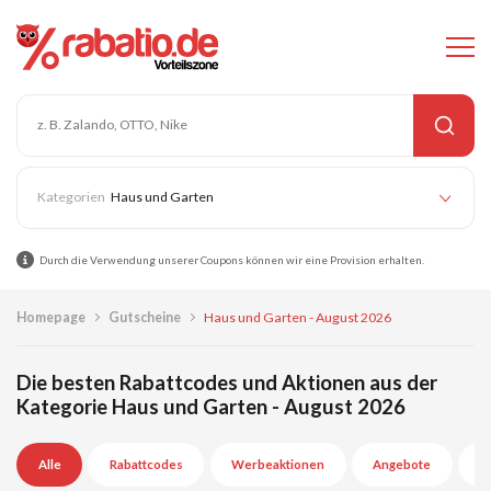
Haus und Garten
Durch die Verwendung unserer Coupons können wir eine Provision erhalten.
Homepage
Gutscheine
Haus und Garten - August 2026
Die besten Rabattcodes und Aktionen aus der
Kategorie Haus und Garten - August 2026
Alle
Rabattcodes
Werbeaktionen
Angebote
A