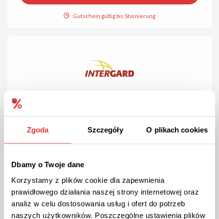
Gutschein gültig bis Stornierung
ANGEBOT
Überprüft
Zgoda
Szczegóły
O plikach cookies
Gartenausstattung von INTERGARD!
Hier finden Sie verschiedene Produkte um Ihren Garten zu
vervollständigen.
Dbamy o Twoje dane
Korzystamy z plików cookie dla zapewnienia
prawidłowego działania naszej strony internetowej oraz
ANGEBOT ANSEHEN
analiz w celu dostosowania usług i ofert do potrzeb
naszych użytkowników. Poszczególne ustawienia plików
Gutschein gültig bis Stornierung