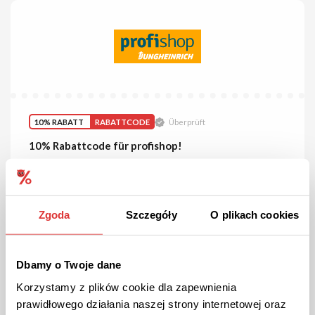
10% RABATT
RABATTCODE
Überprüft
10% Rabattcode für profishop!
Melden Sie sich für den Newsletter an, um 10% bei Ihrer
Bestellung zu sparen.
Zgoda
Szczegóły
O plikach cookies
CODE ANZEIGEN
Gutschein gültig bis Stornierung
Dbamy o Twoje dane
Korzystamy z plików cookie dla zapewnienia
prawidłowego działania naszej strony internetowej oraz