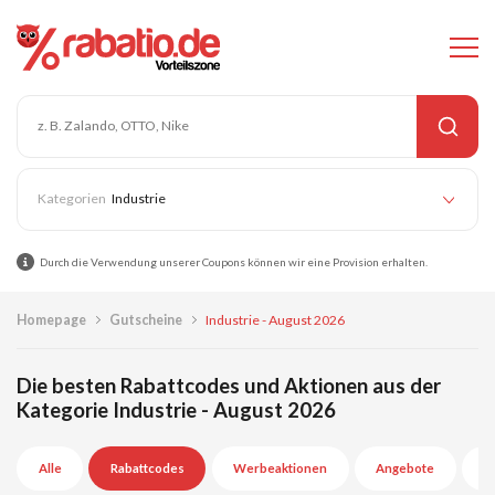
Industrie
Durch die Verwendung unserer Coupons können wir eine Provision erhalten.
Homepage
Gutscheine
Industrie - August 2026
Die besten Rabattcodes und Aktionen aus der
Kategorie Industrie - August 2026
Alle
Rabattcodes
Werbeaktionen
Angebote
A