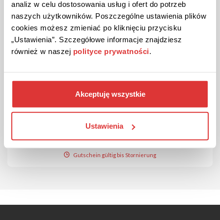
analiz w celu dostosowania usług i ofert do potrzeb
naszych użytkowników. Poszczególne ustawienia plików
cookies możesz zmieniać po kliknięciu przycisku
„Ustawienia”. Szczegółowe informacje znajdziesz
również w naszej
polityce prywatności
.
5% RABATT
RABATTCODE
Überprüft
5% Neukundenrabattcode bei KRÄHE!
Akceptuję wszystkie
Sparen Sie, indem Sie sich für den Newsletter anmelden.
Ustawienia
CODE ANZEIGEN
Gutschein gültig bis Stornierung