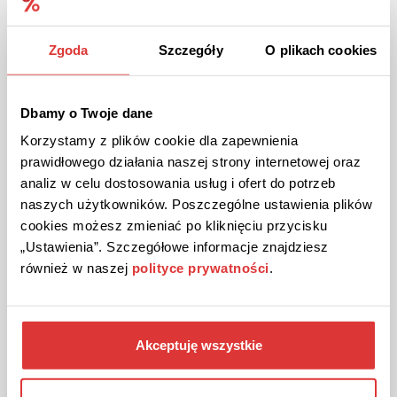
Zgoda
Szczegóły
O plikach cookies
BIS ZU 20%
AKTION
Überprüft
20% Rabatt auf Brillen bei Ray-Ban!
Dbamy o Twoje dane
Ausgewählte, individuell gestaltete Brillen zu reduzierten
Korzystamy z plików cookie dla zapewnienia
Preisen.
prawidłowego działania naszej strony internetowej oraz
analiz w celu dostosowania usług i ofert do potrzeb
naszych użytkowników. Poszczególne ustawienia plików
DIE AKTION ANSEHEN
cookies możesz zmieniać po kliknięciu przycisku
„Ustawienia”. Szczegółowe informacje znajdziesz
Gutschein gültig bis 09.08.2026
również w naszej
polityce prywatności
.
Akceptuję wszystkie