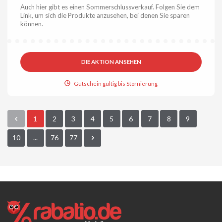
Auch hier gibt es einen Sommerschlussverkauf. Folgen Sie dem
Link, um sich die Produkte anzusehen, bei denen Sie sparen
können.
DIE AKTION ANSEHEN
Gutschein gültig bis Stornierung
1
2
3
4
5
6
7
8
9
10
...
76
77