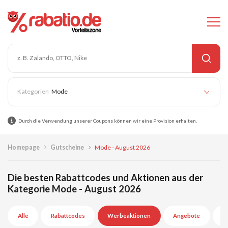
Mode
Durch die Verwendung unserer Coupons können wir eine Provision erhalten.
Homepage
Gutscheine
Mode - August 2026
Die besten Rabattcodes und Aktionen aus der
Kategorie Mode - August 2026
Alle
Rabattcodes
Werbeaktionen
Angebote
A