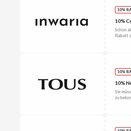
10% R
10% Co
Schon ab
Rabatt z
10% R
10% Ne
Sie müss
zu beko
10% R