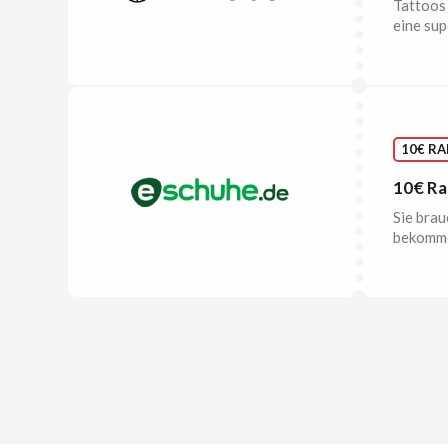
Tattoos 
eine sup
10€ R
10€ Ra
Sie brau
bekomm