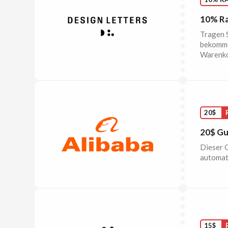
10% Ra
Tragen S
bekommen
Warenko
20$
20$ Gu
Dieser G
automat
15$