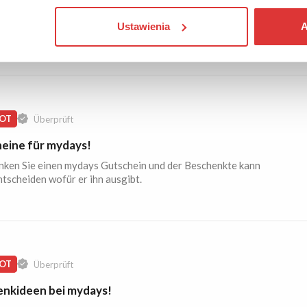
kommen Sie Antivirus, VPN und andere Programme von allen
Ustawienia
A
n Anbietern zu niedrigen Preisen.
OT
Überprüft
eine für mydays!
nken Sie einen mydays Gutschein und der Beschenkte kann
ntscheiden wofür er ihn ausgibt.
OT
Überprüft
nkideen bei mydays!