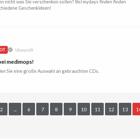
en nicht was Sie verschenken sollen? Bei mydays finden finden
schiedene Geschenkideen!
OT
Überprüft
bei medimops!
den Sie eine große Auswahl an gebrauchten CDs.
2
...
6
7
8
9
10
11
12
13
1