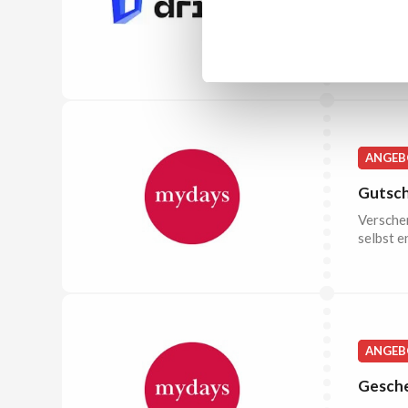
Hier be
Namhafte
ANGEB
Gutsch
Versche
selbst e
ANGEB
Gesche