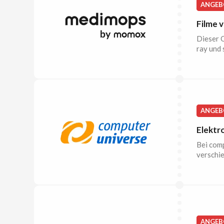
ANGEB
Filme 
Dieser O
ray und
ANGEB
Elektr
Bei comp
verschi
ANGEB