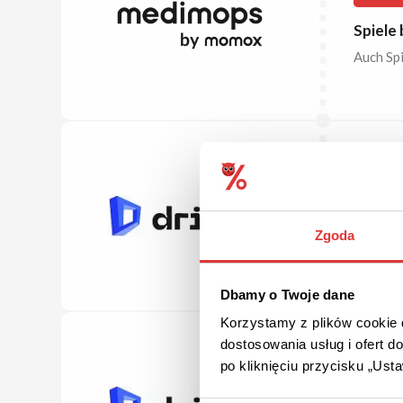
Spiele
Auch Spi
ANGEB
Bestsel
Zgoda
Überzeug
den Best
Dbamy o Twoje dane
Korzystamy z plików cookie d
dostosowania usług i ofert 
po kliknięciu przycisku „Us
ANGEB
Softwar