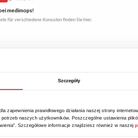
 bei medimops!
ele für verschiedene Konsolen finden Sie hier.
OT
Überprüft
ler bei Driffle!
Szczegóły
en Sie sich selber von einem der meistverkauften Spiele. Unter
sellern sind Spiele aus verschiedenen Kategorien.
la zapewnienia prawidłowego działania naszej strony internetow
do potrzeb naszych użytkowników. Poszczególne ustawienia pli
tawienia”. Szczegółowe informacje znajdziesz również w naszej
p
OT
Überprüft
e bei Driffle!