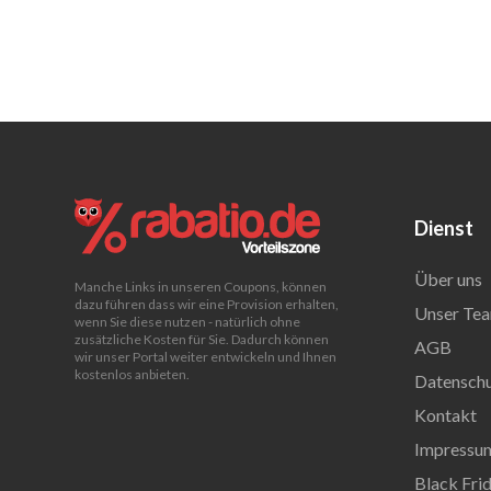
Dienst
Über uns
Manche Links in unseren Coupons, können
dazu führen dass wir eine Provision erhalten,
Unser Tea
wenn Sie diese nutzen - natürlich ohne
zusätzliche Kosten für Sie. Dadurch können
AGB
wir unser Portal weiter entwickeln und Ihnen
kostenlos anbieten.
Datenschu
Kontakt
Impressu
Black Fri