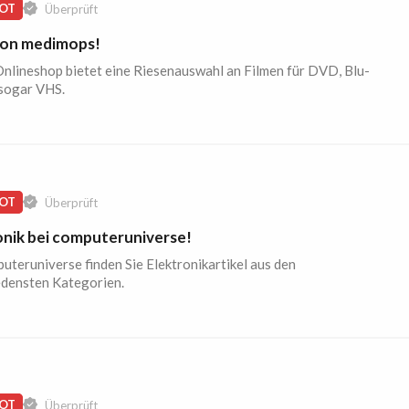
OT
Überprüft
von medimops!
nlineshop bietet eine Riesenauswahl an Filmen für DVD, Blu-
 sogar VHS.
OT
Überprüft
onik bei computeruniverse!
uteruniverse finden Sie Elektronikartikel aus den
edensten Kategorien.
OT
Überprüft