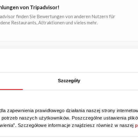
lungen von Tripadvisor!
advisor finden Sie Bewertungen von anderen Nutzern für
dene Restaurants, Attraktionen und vieles mehr.
OT
Überprüft
täten von Tripadvisor!
Szczegóły
nen Sie verschiedene Aktivitäten in verschiedenen Städten
la zapewnienia prawidłowego działania naszej strony internetow
do potrzeb naszych użytkowników. Poszczególne ustawienia pli
tawienia”. Szczegółowe informacje znajdziesz również w naszej
p
OT
Überprüft