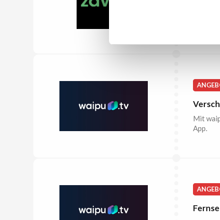
Neuers
Schauen 
ANGEB
Versch
Mit waip
App.
ANGEB
Fernse