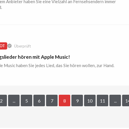
em Anbieter haben Sie eine Vielzahl an Fernsehsendern immer
.
OT
Überprüft
gslieder hören mit Apple Music!
e Music haben Sie jedes Lied, das Sie hören wollen, zur Hand.
2
...
5
6
7
8
9
10
11
...
1