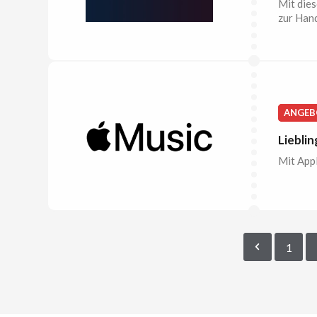
Mit dies
zur Hand
ANGEB
Lieblin
Mit Appl
1