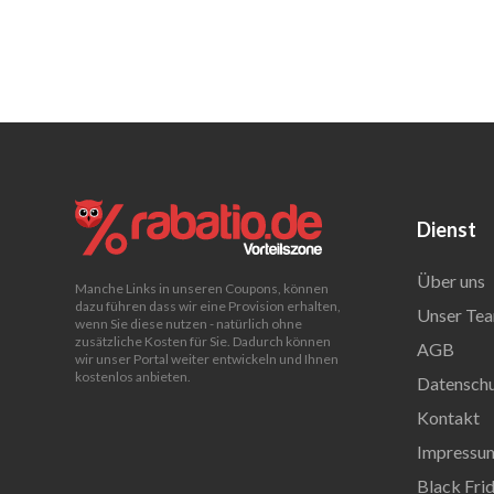
Dienst
Über uns
Manche Links in unseren Coupons, können
dazu führen dass wir eine Provision erhalten,
Unser Tea
wenn Sie diese nutzen - natürlich ohne
zusätzliche Kosten für Sie. Dadurch können
AGB
wir unser Portal weiter entwickeln und Ihnen
kostenlos anbieten.
Datenschu
Kontakt
Impressu
Black Fri