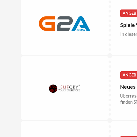
ANGEB
Spiele
In diese
ANGEB
Neues 
Überrasc
finden S