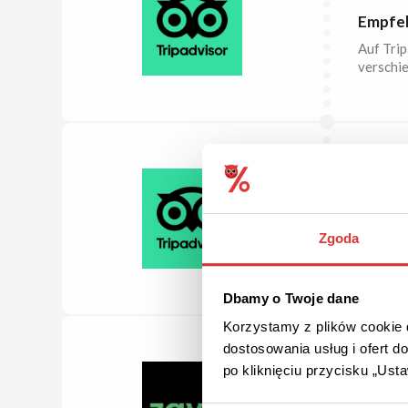
Empfeh
Auf Trip
verschie
ANGEB
Aktivi
Zgoda
Hier kön
buchen.
Dbamy o Twoje dane
Korzystamy z plików cookie d
dostosowania usług i ofert 
po kliknięciu przycisku „Us
ANGEB