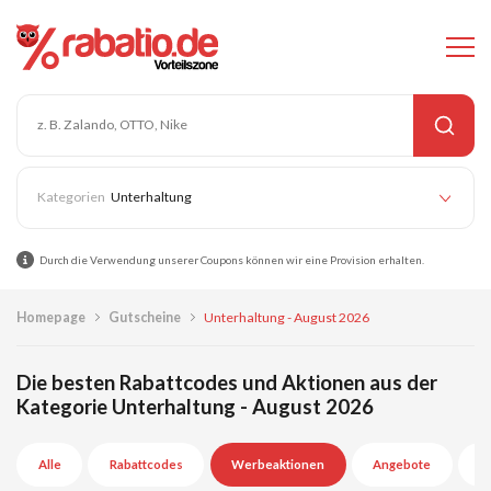
Unterhaltung
Durch die Verwendung unserer Coupons können wir eine Provision erhalten.
Homepage
Gutscheine
Unterhaltung - August 2026
Die besten Rabattcodes und Aktionen aus der
Kategorie Unterhaltung - August 2026
Alle
Rabattcodes
Werbeaktionen
Angebote
A