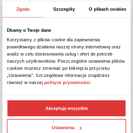
Zgoda
Szczegóły
O plikach cookies
GRATIS
AKTION
Überprüft
Kostenlos Filme & Serien schauen mit CHILI!
Manche Filme & Serien kann man bei CHILI umsonst
Dbamy o Twoje dane
anschauen. Folgen Sie dem Link, um zu erfahren, welche es
sind.
Korzystamy z plików cookie dla zapewnienia
prawidłowego działania naszej strony internetowej oraz
analiz w celu dostosowania usług i ofert do potrzeb
naszych użytkowników. Poszczególne ustawienia plików
DIE AKTION ANSEHEN
cookies możesz zmieniać po kliknięciu przycisku
„Ustawienia”. Szczegółowe informacje znajdziesz
Gutschein gültig bis Stornierung
również w naszej
polityce prywatności
.
Akceptuję wszystkie
Ustawienia