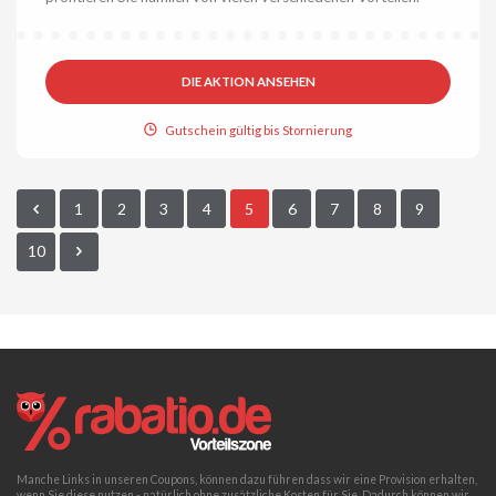
DIE AKTION ANSEHEN
Gutschein gültig bis Stornierung
1
2
3
4
5
6
7
8
9
10
Manche Links in unseren Coupons, können dazu führen dass wir eine Provision erhalten,
wenn Sie diese nutzen - natürlich ohne zusätzliche Kosten für Sie. Dadurch können wir