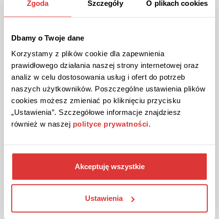
Zgoda
Szczegóły
O plikach cookies
BIS ZU 43%
AKTION
Überprüft
Ausverkauf bei Malen nach Zahlen Experte!
Dbamy o Twoje dane
Im Sale erhalten Sie tolle Bilder mit einem Rabatt von bis zu
Korzystamy z plików cookie dla zapewnienia
43%.
prawidłowego działania naszej strony internetowej oraz
analiz w celu dostosowania usług i ofert do potrzeb
naszych użytkowników. Poszczególne ustawienia plików
DIE AKTION ANSEHEN
cookies możesz zmieniać po kliknięciu przycisku
„Ustawienia”. Szczegółowe informacje znajdziesz
Gutschein gültig bis Stornierung
również w naszej
polityce prywatności
.
Akceptuję wszystkie
Ustawienia