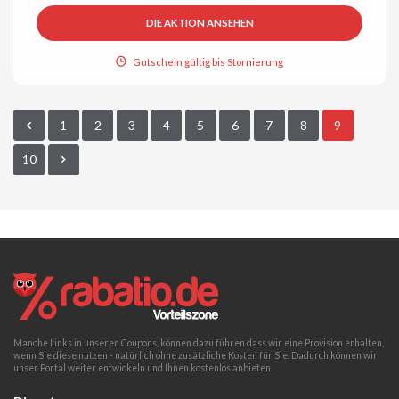
DIE AKTION ANSEHEN
Gutschein gültig bis Stornierung
1
2
3
4
5
6
7
8
9
10
Manche Links in unseren Coupons, können dazu führen dass wir eine Provision erhalten,
wenn Sie diese nutzen - natürlich ohne zusätzliche Kosten für Sie. Dadurch können wir
unser Portal weiter entwickeln und Ihnen kostenlos anbieten.