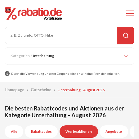
Unterhaltung
Durch die Verwendung unserer Coupons können wir eine Provision erhalten.
Homepage
Gutscheine
Unterhaltung - August 2026
Die besten Rabattcodes und Aktionen aus der
Kategorie Unterhaltung - August 2026
Alle
Rabattcodes
Werbeaktionen
Angebote
A