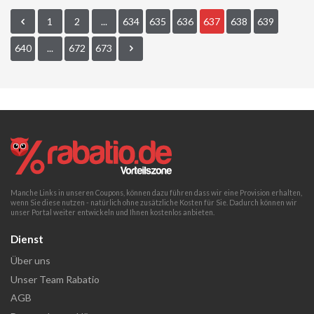
1
2
...
634
635
636
637
638
639
640
...
672
673
Manche Links in unseren Coupons, können dazu führen dass wir eine Provision erhalten,
wenn Sie diese nutzen - natürlich ohne zusätzliche Kosten für Sie. Dadurch können wir
unser Portal weiter entwickeln und Ihnen kostenlos anbieten.
Dienst
Über uns
Unser Team Rabatio
AGB