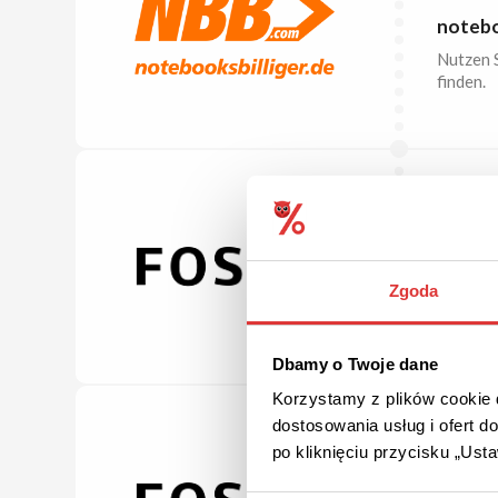
notebo
Nutzen S
finden.
15% R
15% Ra
Zgoda
Um den R
anmelde
Dbamy o Twoje dane
Korzystamy z plików cookie d
dostosowania usług i ofert 
po kliknięciu przycisku „Us
BIS ZU
Outlet 