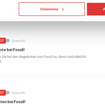
 auf der Suche nach einem Geschenk sind, schauen Sie doch im
Ustawienia
A
orbei wo Sie etwas schönes und günstiges finden.
OT
Überprüft
te bei Fossil!
 Sie bei den Angeboten von Fossil zu, diese sind nämlich
t.
OT
Überprüft
en bei Fossil!