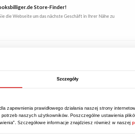
oksbilliger.de Store-Finder!
ie die Webseite um das nächste Geschäft in Ihrer Nähe zu
ABATT
RABATTCODE
Überprüft
battcode für Fossil!
Szczegóły
abattcode zu erhalten müssen Sie sich für den Newsletter
n.
la zapewnienia prawidłowego działania naszej strony internetow
do potrzeb naszych użytkowników. Poszczególne ustawienia pli
tawienia”. Szczegółowe informacje znajdziesz również w naszej
p
 51%
AKTION
Überprüft
bei Fossil!