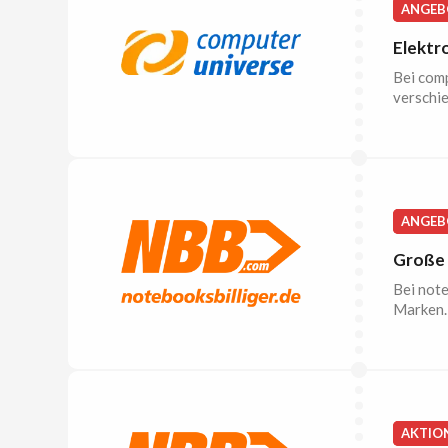
ANGEB
Elektr
Bei comp
verschi
ANGEB
Große 
Bei note
Marken.
AKTIO