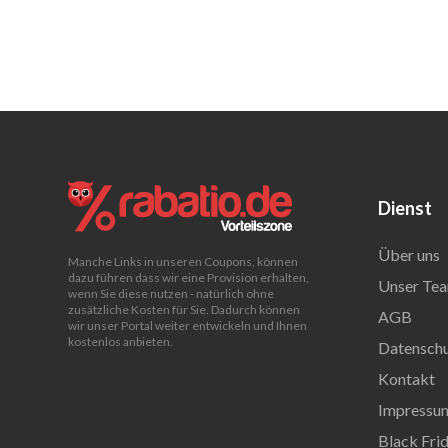
Dienst
Über uns
Manche Links in unseren Coupons, können
dazu führen dass wir eine Provision erhalten,
Unser Tea
wenn Sie diese nutzen - natürlich ohne
zusätzliche Kosten für Sie. Dadurch können
AGB
wir unser Portal weiter entwickeln und Ihnen
kostenlos anbieten.
Datenschu
Kontakt
Impressu
Black Fri