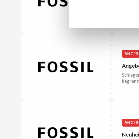
Wenn Sie
Outlet v
ANGEB
Angebo
Schlagen
begrenz
ANGEB
Neuheit