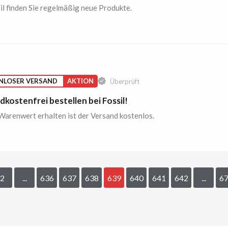
il finden Sie regelmäßig neue Produkte.
NLOSER VERSAND
AKTION
Überprüft
kostenfrei bestellen bei Fossil!
arenwert erhalten ist der Versand kostenlos.
2
...
636
637
638
639
640
641
642
...
6