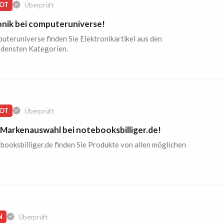
OT
Überprüft
onik bei computeruniverse!
uteruniverse finden Sie Elektronikartikel aus den
edensten Kategorien.
OT
Überprüft
Markenauswahl bei notebooksbilliger.de!
booksbilliger.de finden Sie Produkte von allen möglichen
N
Überprüft