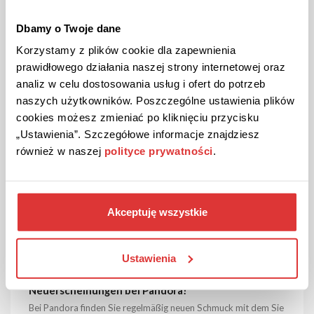
Neuheiten von ABOUT YOU!
Regelmäßig finden Sie hier Neuheiten von allen möglichen
Dbamy o Twoje dane
Marken.
Korzystamy z plików cookie dla zapewnienia
prawidłowego działania naszej strony internetowej oraz
analiz w celu dostosowania usług i ofert do potrzeb
ANGEBOT ANSEHEN
naszych użytkowników. Poszczególne ustawienia plików
cookies możesz zmieniać po kliknięciu przycisku
Gutschein gültig bis Stornierung
„Ustawienia”. Szczegółowe informacje znajdziesz
również w naszej
polityce prywatności
.
Akceptuję wszystkie
Ustawienia
ANGEBOT
Überprüft
Neuerscheinungen bei Pandora!
Bei Pandora finden Sie regelmäßig neuen Schmuck mit dem Sie