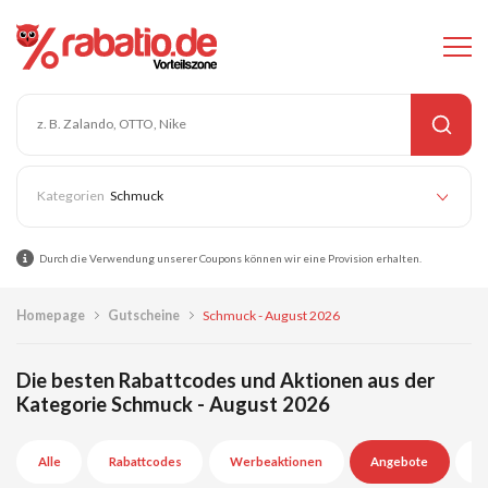
Schmuck
Durch die Verwendung unserer Coupons können wir eine Provision erhalten.
Homepage
Gutscheine
Schmuck - August 2026
Die besten Rabattcodes und Aktionen aus der
Kategorie Schmuck - August 2026
Alle
Rabattcodes
Werbeaktionen
Angebote
A