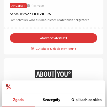
ANGEBOT
Überprüft
Schmuck von HOLZKERN!
Der Schmuck wird aus natürlichen Materialien hergestellt.
ANGEBOT ANSEHEN
Gutschein gültig bis Stornierung
Zgoda
Szczegóły
O plikach cookies
ANGEBOT
Überprüft