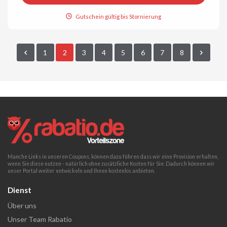
Gutschein gültig bis Stornierung
1
2
3
4
5
6
7
8
Manche Links in unseren Coupons, können dazu führen dass wir eine Provision erhalten,
wenn Sie diese nutzen - natürlich ohne zusätzliche Kosten für Sie. Dadurch können wir
unser Portal weiter entwickeln und Ihnen kostenlos anbieten.
Dienst
Über uns
Unser Team Rabatio