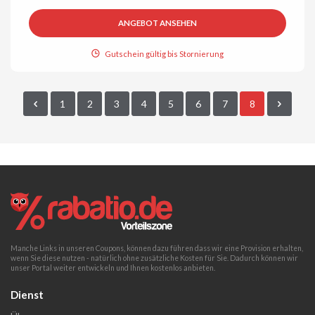
ANGEBOT ANSEHEN
Gutschein gültig bis Stornierung
1
2
3
4
5
6
7
8
Manche Links in unseren Coupons, können dazu führen dass wir eine Provision erhalten,
wenn Sie diese nutzen - natürlich ohne zusätzliche Kosten für Sie. Dadurch können wir
unser Portal weiter entwickeln und Ihnen kostenlos anbieten.
Dienst