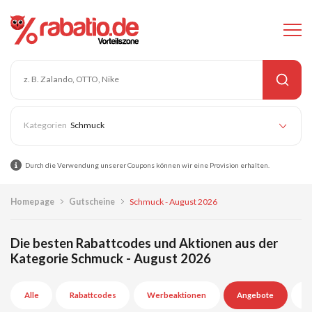
Schmuck
Durch die Verwendung unserer Coupons können wir eine Provision erhalten.
Homepage
Gutscheine
Schmuck - August 2026
Die besten Rabattcodes und Aktionen aus der
Kategorie Schmuck - August 2026
Alle
Rabattcodes
Werbeaktionen
Angebote
A