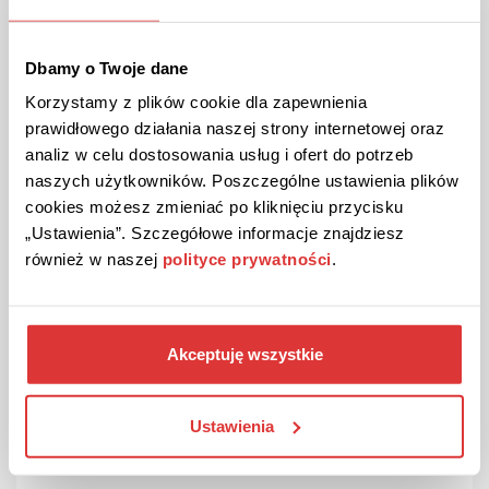
ANGEBOT
Überprüft
Neuheiten bei AVON!
Dbamy o Twoje dane
Sehen Sie sich die Neuheiten an die AVON zu bieten hat, wie
z.B. Kosmetik, Schmuck und Mode.
Korzystamy z plików cookie dla zapewnienia
prawidłowego działania naszej strony internetowej oraz
analiz w celu dostosowania usług i ofert do potrzeb
ANGEBOT ANSEHEN
naszych użytkowników. Poszczególne ustawienia plików
cookies możesz zmieniać po kliknięciu przycisku
Gutschein gültig bis Stornierung
„Ustawienia”. Szczegółowe informacje znajdziesz
również w naszej
polityce prywatności
.
Akceptuję wszystkie
Ustawienia
ANGEBOT
Überprüft