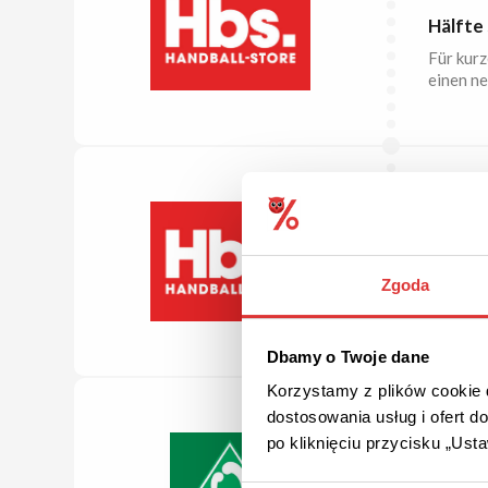
Hälfte
Für kurz
einen ne
BIS ZU
40% Ra
Zgoda
Schlagen
40% gün
Dbamy o Twoje dane
Korzystamy z plików cookie d
dostosowania usług i ofert 
po kliknięciu przycisku „Us
KOSTE