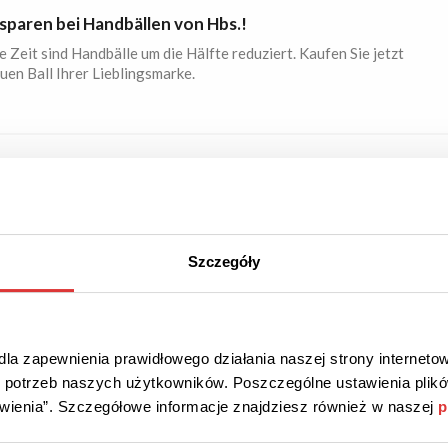
 sparen bei Handbällen von Hbs.!
e Zeit sind Handbälle um die Hälfte reduziert. Kaufen Sie jetzt
uen Ball Ihrer Lieblingsmarke.
 40%
AKTION
Überprüft
batt auf Schuhe bei Handball-Store!
Szczegóły
 Sie jetzt zu! Handballschuhe bekommen Sie jetzt um bis zu
stiger.
la zapewnienia prawidłowego działania naszej strony internetow
do potrzeb naszych użytkowników. Poszczególne ustawienia pli
tawienia”. Szczegółowe informacje znajdziesz również w naszej
p
NLOSER VERSAND
AKTION
Überprüft