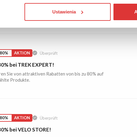
 Versand bei SV Werder Bremen!
Ustawienia
A
Warenwert zahlen Sie nichts für den Versand.
 80%
AKTION
Überprüft
 80% bei TREK EXPERT!
ren Sie von attraktiven Rabatten von bis zu 80% auf
hlte Produkte.
 80%
AKTION
Überprüft
 80% bei VELO STORE!