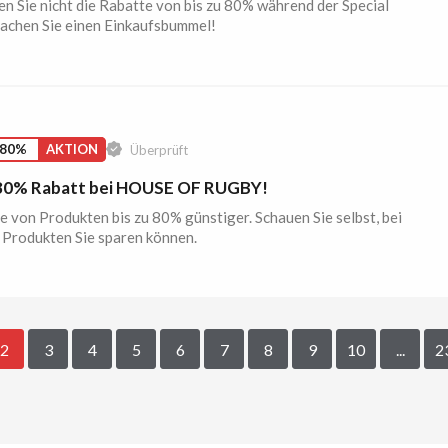
n Sie nicht die Rabatte von bis zu 80% während der Special
achen Sie einen Einkaufsbummel!
 80%
AKTION
Überprüft
 80% Rabatt bei HOUSE OF RUGBY!
 von Produkten bis zu 80% günstiger. Schauen Sie selbst, bei
 Produkten Sie sparen können.
2
3
4
5
6
7
8
9
10
...
2