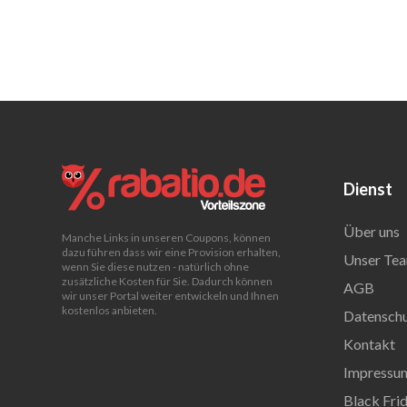
Dienst
Über uns
Manche Links in unseren Coupons, können
dazu führen dass wir eine Provision erhalten,
Unser Tea
wenn Sie diese nutzen - natürlich ohne
zusätzliche Kosten für Sie. Dadurch können
AGB
wir unser Portal weiter entwickeln und Ihnen
kostenlos anbieten.
Datenschu
Kontakt
Impressu
Black Fri