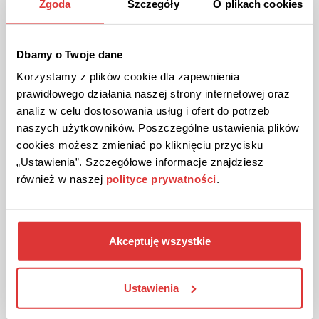
Zgoda
Szczegóły
O plikach cookies
Fremdsprachen am Handy lernen mit Busuu!
Laden Sie sich die App von Busuu herunter und lernen Sie ganz
bequem am Handy eine neue Sprache.
Dbamy o Twoje dane
Korzystamy z plików cookie dla zapewnienia
prawidłowego działania naszej strony internetowej oraz
DIE AKTION ANSEHEN
analiz w celu dostosowania usług i ofert do potrzeb
naszych użytkowników. Poszczególne ustawienia plików
Gutschein gültig bis Stornierung
cookies możesz zmieniać po kliknięciu przycisku
„Ustawienia”. Szczegółowe informacje znajdziesz
również w naszej
polityce prywatności
.
Akceptuję wszystkie
AKTION
Überprüft
Ustawienia
Online Sprachen lernen mit Busuu!