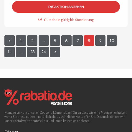
DIE AKTION ANSEHEN
Gutschein gültig bis Stornierung
1
2
...
5
6
7
8
9
10
11
...
23
24
Manche Links in unseren Coupons, können dazu führen dass wir eine Provision erhalten,
wenn Sie diese nutzen - natürlich ohne zusätzliche Kosten für Sie. Dadurch können wir
unser Portal weiter entwickeln und Ihnen kostenlos anbieten.
Dienst