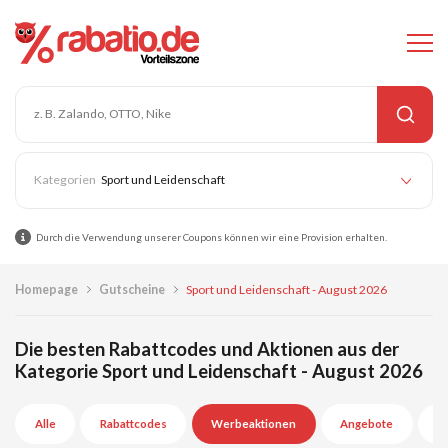
Sport und Leidenschaft
Durch die Verwendung unserer Coupons können wir eine Provision erhalten.
Homepage
Gutscheine
Sport und Leidenschaft - August 2026
Die besten Rabattcodes und Aktionen aus der
Kategorie Sport und Leidenschaft - August 2026
Alle
Rabattcodes
Werbeaktionen
Angebote
A