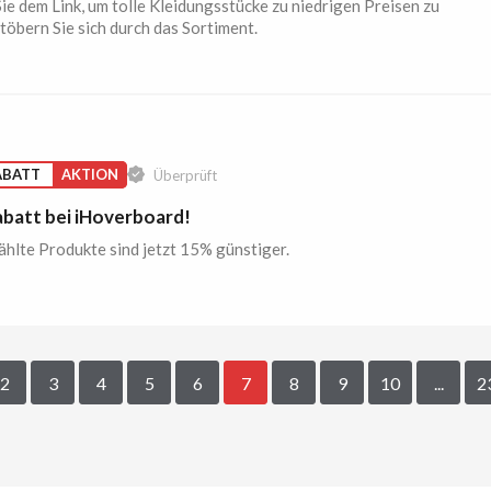
ie dem Link, um tolle Kleidungsstücke zu niedrigen Preisen zu
Stöbern Sie sich durch das Sortiment.
ABATT
AKTION
Überprüft
batt bei iHoverboard!
lte Produkte sind jetzt 15% günstiger.
2
3
4
5
6
7
8
9
10
...
2