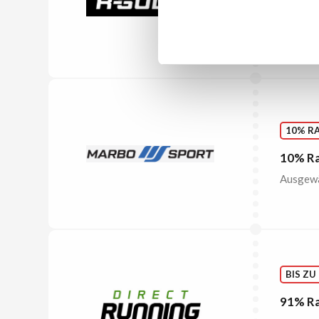
Versan
Ab 119€ 
10% R
10% Ra
Ausgewäh
BIS ZU
91% Ra