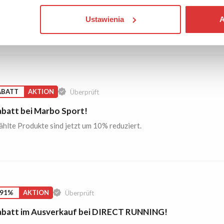
dkostenfrei einkaufen bei R-GOL!
Ustawienia
A
Warenwert ist der Versand aus diesem Onlineshop gratis.
ABATT
AKTION
Überprüft
batt bei Marbo Sport!
lte Produkte sind jetzt um 10% reduziert.
 91%
AKTION
Überprüft
batt im Ausverkauf bei DIRECT RUNNING!