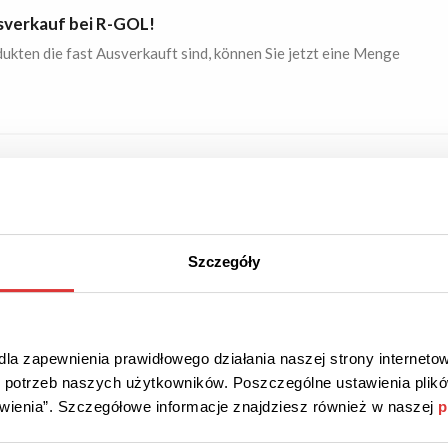
sverkauf bei R-GOL!
ukten die fast Ausverkauft sind, können Sie jetzt eine Menge
 35%
AKTION
Überprüft
rkauf bei R-GOL!
Szczegóły
usrüstung muss nicht teuer sein. Überzeugen Sie sich selbst.
la zapewnienia prawidłowego działania naszej strony internetow
do potrzeb naszych użytkowników. Poszczególne ustawienia pli
tawienia”. Szczegółowe informacje znajdziesz również w naszej
p
S VERSAND
AKTION
Überprüft