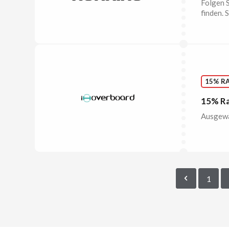
Folgen S
finden. 
15% R
15% Ra
Ausgewäh
1