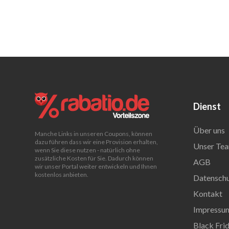
Dienst
Über uns
Manche Links in unseren Coupons, können
dazu führen dass wir eine Provision erhalten,
Unser Tea
wenn Sie diese nutzen - natürlich ohne
zusätzliche Kosten für Sie. Dadurch können
AGB
wir unser Portal weiter entwickeln und Ihnen
kostenlos anbieten.
Datenschu
Kontakt
Impressu
Black Fri