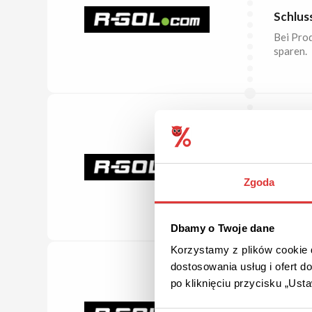
Schlus
Bei Prod
sparen.
BIS ZU
Rausve
Zgoda
Fußballa
Dbamy o Twoje dane
Korzystamy z plików cookie d
dostosowania usług i ofert 
po kliknięciu przycisku „Us
GRATI