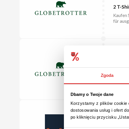
2 T-Sh
Kaufen S
für ausg
GRATI
Kosten
Zgoda
Bei eine
Versand
Dbamy o Twoje dane
Korzystamy z plików cookie d
dostosowania usług i ofert 
VIELE 
po kliknięciu przycisku „Us
Verein