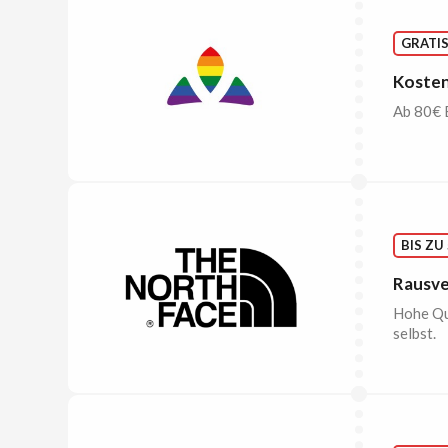
GRATI
Kosten
Ab 80€ E
BIS ZU
Rausve
Hohe Qua
selbst.