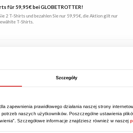
irts für 59,95€ bei GLOBETROTTER!
ie 2 T-Shirts und bezahlen Sie nur 59,95€, die Aktion gilt nur
ewählte T-Shirts.
S VERSAND
AKTION
Überprüft
freier Versand bei GLOBETROTTER!
Szczegóły
m Warenwert in Höhe von 100€ zahlen Sie nichts für den
.
la zapewnienia prawidłowego działania naszej strony internetow
do potrzeb naszych użytkowników. Poszczególne ustawienia pli
VORTEILE
AKTION
Überprüft
tawienia”. Szczegółowe informacje znajdziesz również w naszej
p
s- & Unternehmenvorteile bei SportScheck!