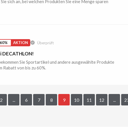
Sie sich an, bei welchen Produkten Sie eine Menge sparen
 60%
AKTION
Überprüft
ei DECATHLON!
 bekommen Sie Sportartikel und andere ausgewählte Produkte
m Rabatt von bis zu 60%.
2
...
6
7
8
9
10
11
12
...
2