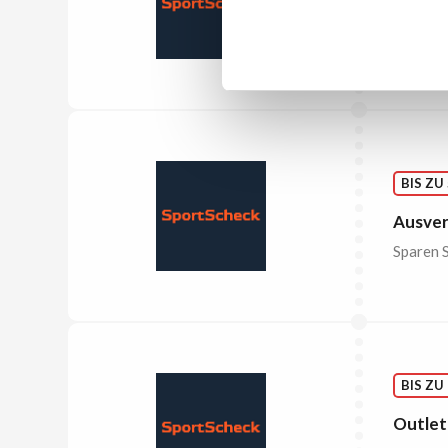
Melden S
sichern 
die Vort
BIS ZU
Ausver
Sparen S
BIS ZU
Outlet