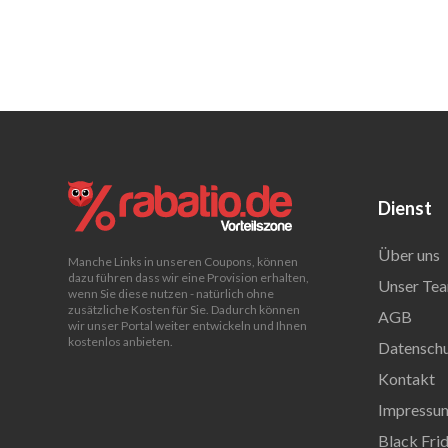
Dienst
Über uns
Manche Links in unseren Coupons, können
dazu führen dass wir eine Provision erhalten,
Unser Tea
wenn Sie diese nutzen - natürlich ohne
zusätzliche Kosten für Sie. Dadurch können
AGB
wir unser Portal weiter entwickeln und Ihnen
kostenlos anbieten.
Datenschu
Kontakt
Impressu
Black Fri