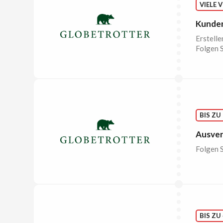
VIELE 
Kunde
Erstelle
Folgen S
BIS ZU
Ausve
Folgen S
BIS ZU