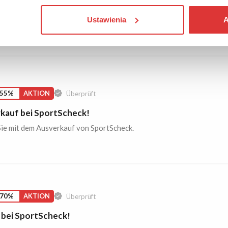
ie Ihren Verein oder Ihr Unternehmen bei SportScheck an und
Ustawienia
A
Sie sich haufenweise Vorteile. Folgen Sie dem Link, um alles über
eile zu erfahren.
 55%
AKTION
Überprüft
kauf bei SportScheck!
ie mit dem Ausverkauf von SportScheck.
 70%
AKTION
Überprüft
 bei SportScheck!