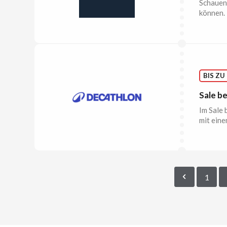
Schauen 
können.
BIS ZU
Sale b
Im Sale
mit eine
1